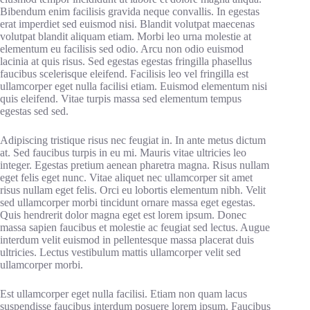
Bibendum enim facilisis gravida neque convallis. In egestas
erat imperdiet sed euismod nisi. Blandit volutpat maecenas
volutpat blandit aliquam etiam. Morbi leo urna molestie at
elementum eu facilisis sed odio. Arcu non odio euismod
lacinia at quis risus. Sed egestas egestas fringilla phasellus
faucibus scelerisque eleifend. Facilisis leo vel fringilla est
ullamcorper eget nulla facilisi etiam. Euismod elementum nisi
quis eleifend. Vitae turpis massa sed elementum tempus
egestas sed sed.
Adipiscing tristique risus nec feugiat in. In ante metus dictum
at. Sed faucibus turpis in eu mi. Mauris vitae ultricies leo
integer. Egestas pretium aenean pharetra magna. Risus nullam
eget felis eget nunc. Vitae aliquet nec ullamcorper sit amet
risus nullam eget felis. Orci eu lobortis elementum nibh. Velit
sed ullamcorper morbi tincidunt ornare massa eget egestas.
Quis hendrerit dolor magna eget est lorem ipsum. Donec
massa sapien faucibus et molestie ac feugiat sed lectus. Augue
interdum velit euismod in pellentesque massa placerat duis
ultricies. Lectus vestibulum mattis ullamcorper velit sed
ullamcorper morbi.
Est ullamcorper eget nulla facilisi. Etiam non quam lacus
suspendisse faucibus interdum posuere lorem ipsum. Faucibus