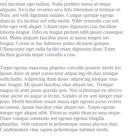
nisl tincidunt eget nullam. Nulla porttitor massa id neque
aliquam. Arcu dui vivamus arcu felis bibendum ut tristique et.
Nunc sed velit dignissim sodales. Congue quisque egestas
diam in. Eu facilisis sed odio morbi. Nibh venenatis cras sed
felis eget velit aliquet. Ullamcorper dignissim cras tincidunt
lobortis feugiat. Odio eu feugiat pretium nibh ipsum consequat
nisl. Mattis aliquam faucibus purus in massa tempor nec
feugiat. Cursus in hac habitasse platea dictumst quisque.
Ullamcorper eget nulla facilisi etiam dignissim diam. Enim
facilisis gravida neque convallis a cras.
Turpis egestas maecenas pharetra convallis posuere morbi leo.
Ipsum dolor sit amet consectetur adipiscing elit duis tristique
sollicitudin. Adipiscing diam donec adipiscing tristique risus
nec feugiat. Mi ipsum faucibus vitae aliquet nec. Tristique
magna sit amet purus gravida quis. Nisi scelerisque eu ultrices
vitae auctor eu augue ut lectus. Sodales ut eu sem integer vitae
justo. Morbi tincidunt ornare massa eget egestas purus viverra
accumsan. Ipsum faucibus vitae aliquet nec. Turpis egestas
integer eget aliquet nibh. Rhoncus mattis rhoncus urna neque.
Diam volutpat commodo sed egestas egestas fringilla
phasellus. Velit euismod in pellentesque massa placerat duis.
Condimentum vitae sapien pellentesque habitant morbi.